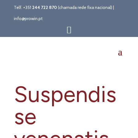
Telf. +351
244 722 870
(chamada rede fixa nacional) |
info@prowin.pt

Suspendis
se