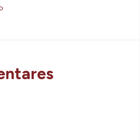
o
entares