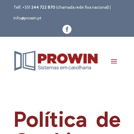
Telf. +351
244 722 870
(chamada rede fixa nacional) |
info@prowin.pt

Política de